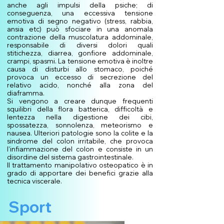
anche agli impulsi della psiche; di
conseguenza, una eccessiva tensione
emotiva di segno negativo (stress, rabbia,
ansia etc) può sfociare in una anomala
contrazione della muscolatura addominale,
responsabile di diversi dolori quali
stitichezza, diarrea, gonfiore addominale,
crampi, spasmi. La tensione emotiva è inoltre
causa di disturbi allo stomaco, poiché
provoca un eccesso di secrezione del
relativo acido, nonché alla zona del
diaframma.
Si vengono a creare dunque frequenti
squilibri della flora batterica, difficoltà e
lentezza nella digestione dei cibi,
spossatezza, sonnolenza, meteorismo e
nausea. Ulteriori patologie sono la colite e la
sindrome del colon irritabile, che provoca
l’infiammazione del colon e consiste in un
disordine del sistema gastrointestinale.
Il trattamento manipolativo osteopatico è in
grado di apportare dei benefici grazie alla
tecnica viscerale.
Sport