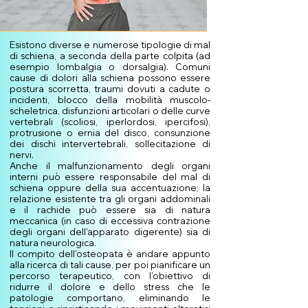
Esistono diverse e numerose tipologie di mal
di schiena, a seconda della parte colpita (ad
esempio lombalgia o dorsalgia). Comuni
cause di dolori alla schiena possono essere
postura scorretta, traumi dovuti a cadute o
incidenti, blocco della mobilità muscolo-
scheletrica, disfunzioni articolari o delle curve
vertebrali (scoliosi, iperlordosi, ipercifosi),
protrusione o ernia del disco, consunzione
dei dischi intervertebrali, sollecitazione di
nervi.
Anche il malfunzionamento degli organi
interni può essere responsabile del mal di
schiena oppure della sua accentuazione; la
relazione esistente tra gli organi addominali
e il rachide può essere sia di natura
meccanica (in caso di eccessiva contrazione
degli organi dell’apparato digerente) sia di
natura neurologica.
Il compito dell’osteopata è andare appunto
alla ricerca di tali cause, per poi pianificare un
percorso terapeutico, con l'obiettivo di
ridurre il dolore e dello stress che le
patologie comportano, eliminando le