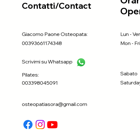
Orar
Contatti/Contact
Open
Giacomo Paone Osteopata:
Lun - Ve
00393661174348
Mo
n - Fr
Scrivimi su Whatsapp
Sabato
Pilates:
Saturda
003398045091
osteopatiasora@gmail.com