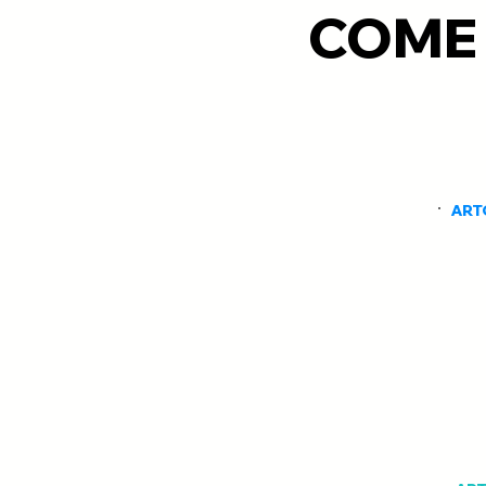
COME 
ART