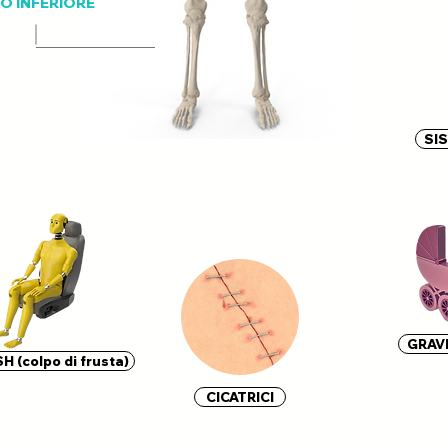
O INFERIORE
SI
GRAV
 (colpo di frusta)
CICATRICI